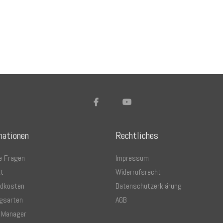
mationen
Rechtliches
e Fragen
Impressum
t
Widerrufsrecht
ndkosten
Datenschutzerklärung
gsarten
AGB
 Manager