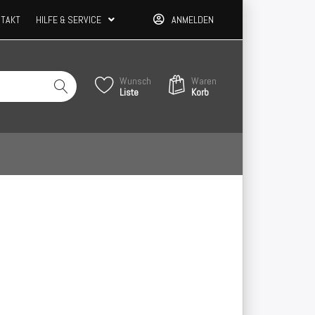
TAKT
HILFE & SERVICE
ANMELDEN
Wunsch
Waren
Liste
Korb