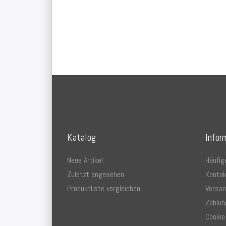
Katalog
Infor
Neue Artikel
Häufig
Zuletzt angesehen
Kontak
Produktliste vergleichen
Versa
Zahlun
Cookie